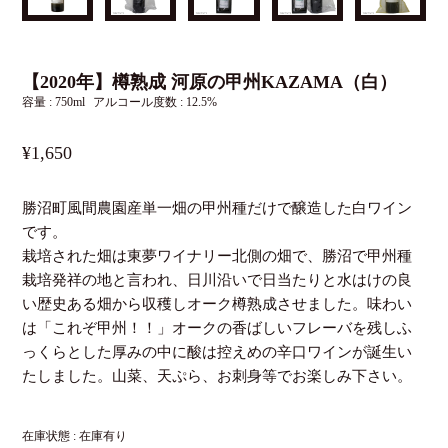
【2020年】樽熟成 河原の甲州KAZAMA（白）
容量 : 750ml
アルコール度数 : 12.5%
¥1,650
勝沼町風間農園産単一畑の甲州種だけで醸造した白ワイン
です。
栽培された畑は東夢ワイナリー北側の畑で、勝沼で甲州種
栽培発祥の地と言われ、日川沿いで日当たりと水はけの良
い歴史ある畑から収穫しオーク樽熟成させました。味わい
は「これぞ甲州！！」オークの香ばしいフレーバを残しふ
っくらとした厚みの中に酸は控えめの辛口ワインが誕生い
たしました。山菜、天ぷら、お刺身等でお楽しみ下さい。
在庫状態 : 在庫有り